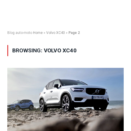
Blog auto-moto
Home
»
Volvo XC40
»
Page 2
BROWSING:
VOLVO XC40