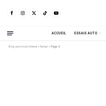
Facebook
Instagram
X
TikTok
YouTube
(Twitter)
ACCUEIL
ESSAIS AUTO
Blog auto-moto
Home
»
ferrari
»
Page 2