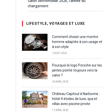
Salon Rétromobile 2026, l’année du
changement
LIFESTYLE, VOYAGES ET LUXE
Comment choisir une montre
homme adaptée à son usage et
à son style
7 AOÛT 2026
Pourquoi le logo Porsche sur les
jantes pointe toujours vers la
valve ?
22 AVRIL 2025
Château Capitoul à Narbonne :
hôtel 4 étoiles de luxe, spa et
villas avec piscine privée
17 AVRIL 2025