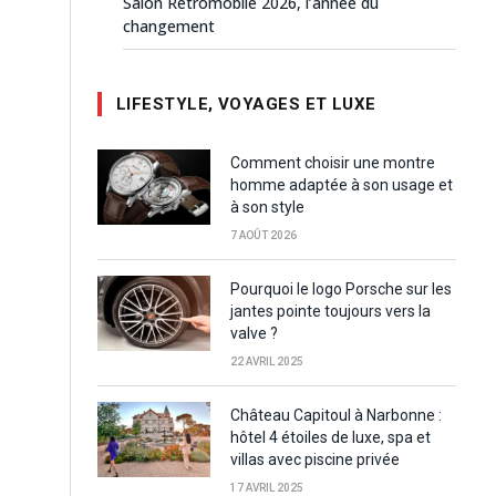
Salon Rétromobile 2026, l’année du
changement
LIFESTYLE, VOYAGES ET LUXE
Comment choisir une montre
homme adaptée à son usage et
à son style
7 AOÛT 2026
Pourquoi le logo Porsche sur les
jantes pointe toujours vers la
valve ?
22 AVRIL 2025
Château Capitoul à Narbonne :
hôtel 4 étoiles de luxe, spa et
villas avec piscine privée
17 AVRIL 2025