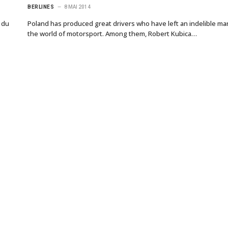
BERLINES
8 MAI 2014
 du
Poland has produced great drivers who have left an indelible ma
the world of motorsport. Among them, Robert Kubica…