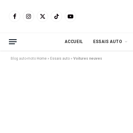
Facebook
Instagram
X
TikTok
YouTube
(Twitter)
ACCUEIL
ESSAIS AUTO
Blog auto-moto
Home
»
Essais auto
»
Voitures neuves