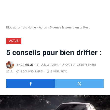
Blog auto-moto
Home
»
Actus
»
5 conseils pour bien drifter :
ACTUS
5 conseils pour bien drifter :
BY
CAMILLE
31 JUILLET 2014
UPDATED:
28 SEPTEMBRE
2018
2 COMMENTAIRES
3 MINS READ