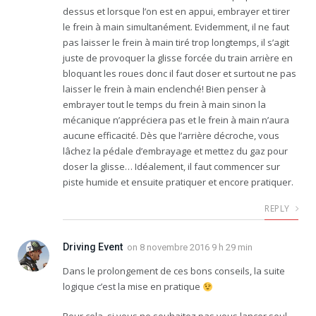
dessus et lorsque l’on est en appui, embrayer et tirer
le frein à main simultanément. Evidemment, il ne faut
pas laisser le frein à main tiré trop longtemps, il s’agit
juste de provoquer la glisse forcée du train arrière en
bloquant les roues donc il faut doser et surtout ne pas
laisser le frein à main enclenché! Bien penser à
embrayer tout le temps du frein à main sinon la
mécanique n’appréciera pas et le frein à main n’aura
aucune efficacité. Dès que l’arrière décroche, vous
lâchez la pédale d’embrayage et mettez du gaz pour
doser la glisse… Idéalement, il faut commencer sur
piste humide et ensuite pratiquer et encore pratiquer.
REPLY
Driving Event
on
8 novembre 2016 9 h 29 min
Dans le prolongement de ces bons conseils, la suite
logique c’est la mise en pratique
Pour cela, si vous ne souhaitez pas vous lancer seul