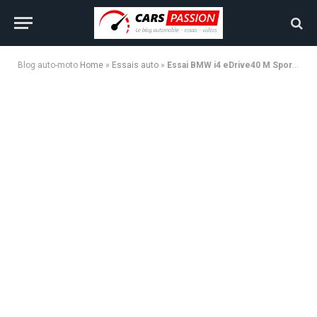
Blog auto-moto
Home
»
Essais auto
»
Essai BMW i4 eDrive40 M Sport 2025 : Toujours la référence des berlines électriques ?