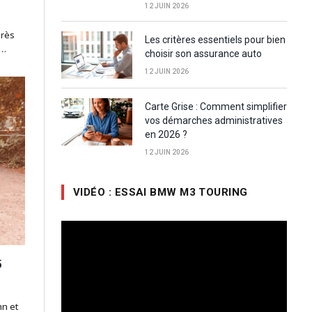
12 JUIN 2026
près
Les critères essentiels pour bien
e…
choisir son assurance auto
12 JUIN 2026
Carte Grise : Comment simplifier
vos démarches administratives
en 2026 ?
12 JUIN 2026
VIDÉO : ESSAI BMW M3 TOURING
Lecteur
vidéo
5
hn et