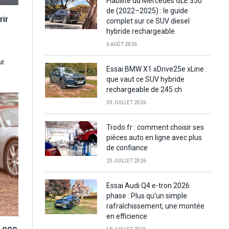
Fiabilité du Mercedes GLE 350
de (2022–2025) : le guide
rir
complet sur ce SUV diesel
hybride rechargeable
6 AOÛT 2026
ut
Essai BMW X1 xDrive25e xLine :
que vaut ce SUV hybride
rechargeable de 245 ch
30 JUILLET 2026
Trodo.fr : comment choisir ses
pièces auto en ligne avec plus
de confiance
23 JUILLET 2026
Essai Audi Q4 e-tron 2026
phase : Plus qu’un simple
rafraîchissement, une montée
en efficience