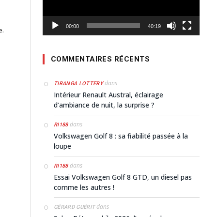
00:00
40:19
e.
COMMENTAIRES RÉCENTS
dans
TIRANGA LOTTERY
Intérieur Renault Austral, éclairage
d’ambiance de nuit, la surprise ?
dans
RI188
Volkswagen Golf 8 : sa fiabilité passée à la
loupe
dans
RI188
Essai Volkswagen Golf 8 GTD, un diesel pas
comme les autres !
dans
GÉRARD GUÉRIT