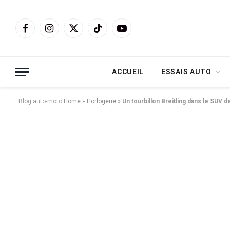
Facebook
Instagram
X
TikTok
YouTube
(Twitter)
ACCUEIL
ESSAIS AUTO
Blog auto-moto
Home
»
Horlogerie
»
Un tourbillon Breitling dans le SUV d