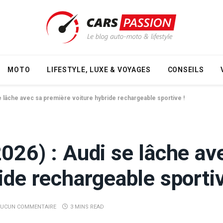
MOTO
LIFESTYLE, LUXE & VOYAGES
CONSEILS
e lâche avec sa première voiture hybride rechargeable sportive !
026) : Audi se lâche av
ide rechargeable sportiv
AUCUN COMMENTAIRE
3 MINS READ