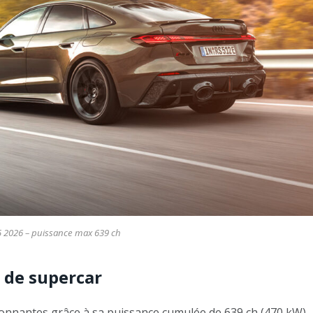
5 2026 – puissance max 639 ch
s de supercar
sionnantes grâce à sa puissance cumulée de 639 ch (470 kW)