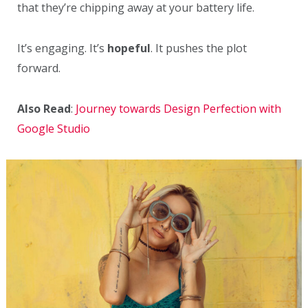
that they’re chipping away at your battery life.
It’s engaging. It’s
hopeful
. It pushes the plot
forward.
Also Read
:
Journey towards Design Perfection with
Google Studio