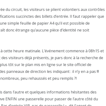
 du circuit, les visiteurs se plient volontiers aux contrôles
fications succinctes des billets d’entrée. Il faut rappeler que
une simple feuille de papier A4 qu’il est possible de
aît donc étrange qu’aucune pièce d’identité ne soit
onde à cette heure matinale. L’événement commence à 08h15 et
des visiteurs déjà présents, je pars donc à la recherche de
us tôt sur le plan mis en ligne sur le site officiel de
s panneaux de direction les indiquant : il n’y en a pas !!!
eu nombreux, peu rehaussés et peu remplis ?!
 dans l’autre et quelques informations hésitantes des
uve ENFIN une passerelle pour passer de l’autre côté du
« Pas d’entrée VIP, pas de passerelle ! », dit l’agent de