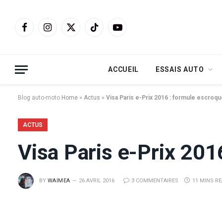
Facebook
Instagram
X
TikTok
YouTube
(Twitter)
ACCUEIL
ESSAIS AUTO
Blog auto-moto
Home
»
Actus
»
Visa Paris e-Prix 2016 : formule escroqu
ACTUS
Visa Paris e-Prix 201
BY
WAIMEA
26 AVRIL 2016
3 COMMENTAIRES
11 MINS R