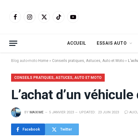
Facebook
Instagram
X
TikTok
YouTube
(Twitter)
ACCUEIL
ESSAIS AUTO
Blog auto-moto
Home
»
Conseils pratiques, Astuces, Auto et Moto
»
L’ach
CONSEILS PRATIQUES, ASTUCES, AUTO ET MOTO
L’achat d’un véhicule 
BY
MAXIME
5 JANVIER 2023
UPDATED:
23 JUIN 2023
AUCU
Facebook
Twitter