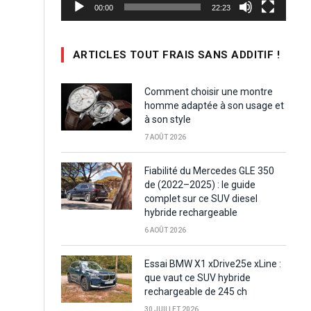
00:00
22:23
ARTICLES TOUT FRAIS SANS ADDITIF !
Comment choisir une montre
homme adaptée à son usage et
à son style
7 AOÛT 2026
Fiabilité du Mercedes GLE 350
de (2022–2025) : le guide
complet sur ce SUV diesel
hybride rechargeable
6 AOÛT 2026
Essai BMW X1 xDrive25e xLine :
que vaut ce SUV hybride
rechargeable de 245 ch
30 JUILLET 2026