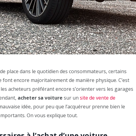
us de place dans le quotidien des consommateurs, certains
se font encore majoritairement de manière physique. C’est
, les acheteurs préférant encore s’orienter vers les garages
endant,
acheter sa voiture
sur un
site de vente de
mauvaise idée, pour peu que l’acquéreur prenne bien le
 importants. On vous explique tout.
ssaires à l’achat d’une voiture