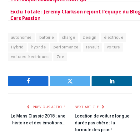
Exclu Totale : Jeremy Clarkson rejoint l’équipe du Blo
Cars Passion
autonomie
batterie
charge
Design
électrique
Hybrid
hybride
performance
renault
voiture
voitures électriques
Zoe
Facebook
Twitter
LinkedIn
PREVIOUS ARTICLE
NEXT ARTICLE
Le Mans Classic 2018 : une
Location de voiture longue
histoire et des émotions…
durée pas chère : la
formule des pros !