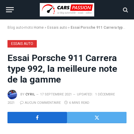
Blog auto-moto
Home
»
Essais auto
»
Essai Porsche 911 Carrera type 992, la meilleure note de la gamme
ESSAIS AUTO
Essai Porsche 911 Carrera
type 992, la meilleure note
de la gamme
BY
CYRIL
17 SEPTEMBRE 2021
UPDATED:
1 DÉCEMBRE
2021
AUCUN COMMENTAIRE
6 MINS READ