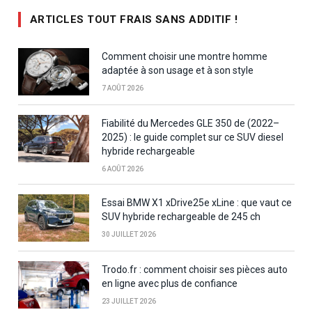
ARTICLES TOUT FRAIS SANS ADDITIF !
Comment choisir une montre homme
adaptée à son usage et à son style
7 AOÛT 2026
Fiabilité du Mercedes GLE 350 de (2022–
2025) : le guide complet sur ce SUV diesel
hybride rechargeable
6 AOÛT 2026
Essai BMW X1 xDrive25e xLine : que vaut ce
SUV hybride rechargeable de 245 ch
30 JUILLET 2026
Trodo.fr : comment choisir ses pièces auto
en ligne avec plus de confiance
23 JUILLET 2026