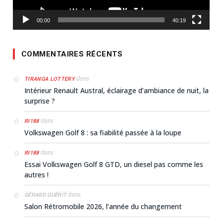
00:00
40:19
COMMENTAIRES RÉCENTS
dans
TIRANGA LOTTERY
Intérieur Renault Austral, éclairage d’ambiance de nuit, la
surprise ?
dans
RI188
Volkswagen Golf 8 : sa fiabilité passée à la loupe
dans
RI188
Essai Volkswagen Golf 8 GTD, un diesel pas comme les
autres !
dans
GÉRARD GUÉRIT
Salon Rétromobile 2026, l’année du changement