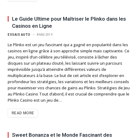
Le Guide Ultime pour Maîtriser le Plinko dans les
Casinos en Ligne
ESSAIS AUTO
8 MAI 2019
Le Plinko est un jeu fascinant qui a gagné en popularité dans les
casinos en ligne grâce à son approche simple mais captivante. Ce
jeu, inspiré d’un célèbre jeu télévisé, consiste à lâcher des
disques sur un plateau clouté, les laissant suivre un parcours
imprévisible jusqu’à atteindre différentes valeurs de
multiplicateurs à la base. Le but de cet article est d’explorer en
profondeur les stratégies, les variations et les meilleurs conseils
pour maximiser vos chances de gains au Plinko. Stratégies de Jeu
au Plinko Casino Tout d’abord, il est crucial de comprendre que le
Plinko Casino est un jeu de…
READ MORE
Sweet Bonanza et le Monde Fascinant des