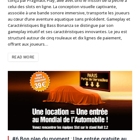
conçu par Pragmatic Play, allie avec brio le frisson de la pêche à
celui des slots en ligne. La conception visuelle captivante,
associée à une bande sonore immersive, transporte les joueurs
au cœur d’une aventure aquatique sans précédent. Gameplay et
Caractéristiques Big Bass Bonanza se distingue par son
gameplay intuitif et ses caractéristiques innovantes. Le jeu est
structuré autour de cinq rouleaux et dix lignes de paiement,
offrant aux joueurs…
READ MORE
#6 Bon plan du moment : Une entrée gratuite au