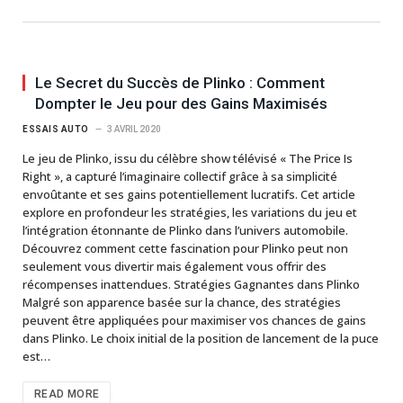
Le Secret du Succès de Plinko : Comment
Dompter le Jeu pour des Gains Maximisés
ESSAIS AUTO
3 AVRIL 2020
Le jeu de Plinko, issu du célèbre show télévisé « The Price Is
Right », a capturé l’imaginaire collectif grâce à sa simplicité
envoûtante et ses gains potentiellement lucratifs. Cet article
explore en profondeur les stratégies, les variations du jeu et
l’intégration étonnante de Plinko dans l’univers automobile.
Découvrez comment cette fascination pour Plinko peut non
seulement vous divertir mais également vous offrir des
récompenses inattendues. Stratégies Gagnantes dans Plinko
Malgré son apparence basée sur la chance, des stratégies
peuvent être appliquées pour maximiser vos chances de gains
dans Plinko. Le choix initial de la position de lancement de la puce
est…
READ MORE