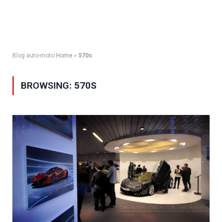
Blog auto-moto
Home
»
570s
BROWSING:
570S