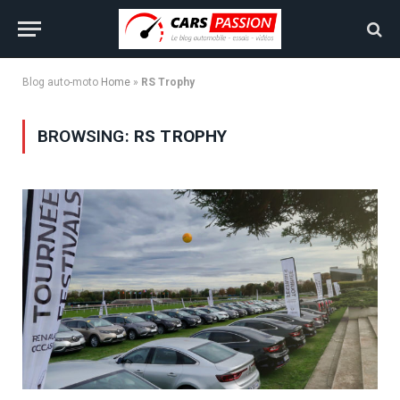
Blog auto-moto
Home
»
RS Trophy
BROWSING:
RS TROPHY