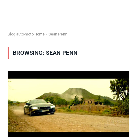
Blog auto-moto
Home
»
Sean Penn
BROWSING:
SEAN PENN