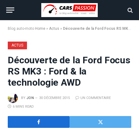
Blog auto-moto
Home
»
Actus
»
Découverte de la Ford Focus RS MK3 : Ford & la technologie AWD
ACTUS
Découverte de la Ford Focus
RS MK3 : Ford & la
technologie AWD
BY
JON
30 DÉCEMBRE 2015
UN COMMENTAIRE
6 MINS READ