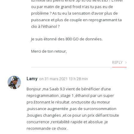
tu mixte tes pleins entre Sp 95 ou 98 et E85 ? L’hiver
ou par matin de grand froid n’as tu pas eu de
problème ? As tu eu la sensation d’avoir plus de
puissance et plus de couple en reprogrammant ta
clio à l’éthanol ?
Je suis étonné des 800 GO de données.
Merci de ton retour,
REPLY
Lamy
on
31 mars 2021 13 h 28 min
Bonjour ,ma Saab 9.3 vient de bénéficier d’une
reprogrammation ,stage 1 ,éthanol par un super
pro.Etonnant le résultat .onctuosite du moteur
,puissance augmentée ,pas de surconsommation
,bougies changées ,et ce pour un prix défiant toute
concurrence ,rentabilité rapide et absolue .je
recommande ce choix .