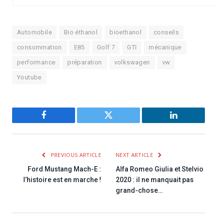
Automobile
Bio éthanol
bioethanol
conseils
consommation
E85
Golf 7
GTI
mécanique
performance
préparation
volkswagen
vw
Youtube
Facebook
Twitter
LinkedIn
PREVIOUS ARTICLE
NEXT ARTICLE
Ford Mustang Mach-E :
Alfa Romeo Giulia et Stelvio
l’histoire est en marche !
2020 : il ne manquait pas
grand-chose…