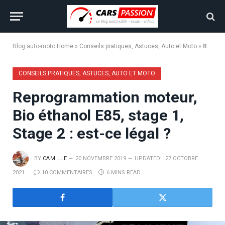
Blog auto-moto
Home
»
Conseils pratiques, Astuces, Auto et Moto
»
Reprogrammation moteur, Bio éthanol E85, stage 1, Stage 2 : est-ce légal ?
CONSEILS PRATIQUES, ASTUCES, AUTO ET MOTO
Reprogrammation moteur,
Bio éthanol E85, stage 1,
Stage 2 : est-ce légal ?
BY
CAMILLE
20 NOVEMBRE 2019
UPDATED:
27 OCTOBRE
2021
10 COMMENTAIRES
6 MINS READ