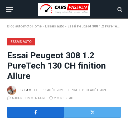
Blog auto-moto
Home
»
Essais auto
»
Essai Peugeot 308 1.2 PureTech 130 CH finition Allure
ESSAIS AUTO
Essai Peugeot 308 1.2
PureTech 130 CH finition
Allure
BY
CAMILLE
18 AOÛT 2021
UPDATED:
31 AOÛT 2021
AUCUN COMMENTAIRE
2 MINS READ