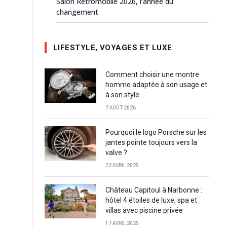
Salon Rétromobile 2026, l’année du
changement
LIFESTYLE, VOYAGES ET LUXE
Comment choisir une montre
homme adaptée à son usage et
à son style
7 AOÛT 2026
Pourquoi le logo Porsche sur les
jantes pointe toujours vers la
valve ?
22 AVRIL 2025
Château Capitoul à Narbonne :
hôtel 4 étoiles de luxe, spa et
villas avec piscine privée
17 AVRIL 2025