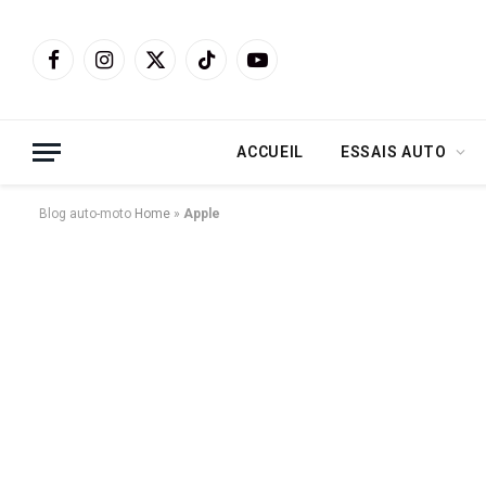
Facebook
Instagram
X
TikTok
YouTube
(Twitter)
ACCUEIL
ESSAIS AUTO
Blog auto-moto
Home
»
Apple