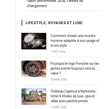
Salon Rétromobile 2026, l’année du
changement
LIFESTYLE, VOYAGES ET LUXE
Comment choisir une montre
homme adaptée à son usage et
à son style
7 AOÛT 2026
Pourquoi le logo Porsche sur les
jantes pointe toujours vers la
valve ?
22 AVRIL 2025
Château Capitoul à Narbonne :
hôtel 4 étoiles de luxe, spa et
villas avec piscine privée
17 AVRIL 2025