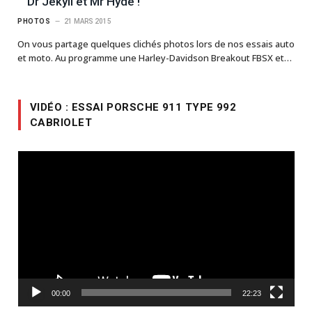
Dr Jekyll et Mr Hyde !
PHOTOS
21 MARS 2015
On vous partage quelques clichés photos lors de nos essais auto
et moto. Au programme une Harley-Davidson Breakout FBSX et…
VIDÉO : ESSAI PORSCHE 911 TYPE 992
CABRIOLET
Lecteur
vidéo
00:00
22:23