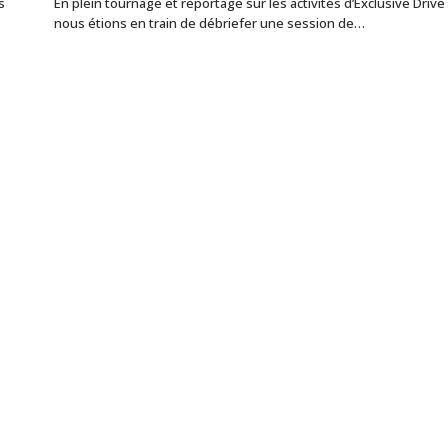
s
En plein tournage et reportage sur les activités d’Exclusive Drive
nous étions en train de débriefer une session de…