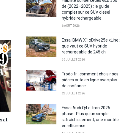
Fiabilité du Mercedes GLE 350
de (2022–2025) : le guide
complet sur ce SUV diesel
hybride rechargeable
6 AOÛT 2026
Essai BMW X1 xDrive25e xLine :
que vaut ce SUV hybride
rechargeable de 245 ch
30 JUILLET 2026
Trodo.fr : comment choisir ses
pièces auto en ligne avec plus
de confiance
23 JUILLET 2026
Essai Audi Q4 e-tron 2026
phase : Plus qu’un simple
rati
rafraîchissement, une montée
en efficience