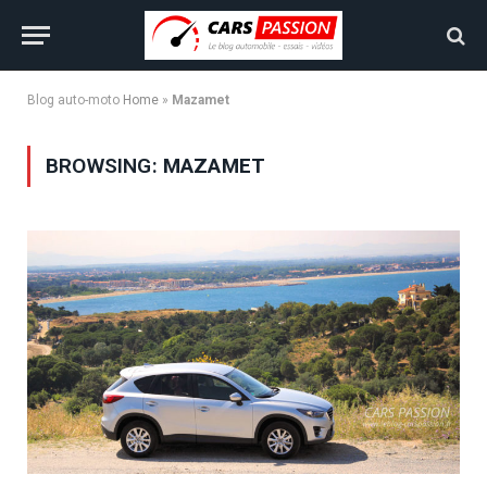
Blog auto-moto
Home
»
Mazamet
BROWSING:
MAZAMET