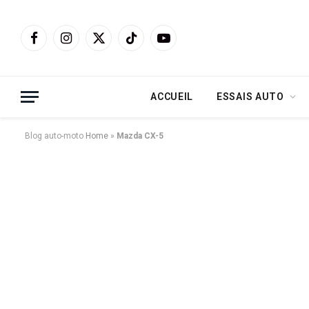
Facebook
Instagram
X
TikTok
YouTube
(Twitter)
ACCUEIL
ESSAIS AUTO
Blog auto-moto
Home
»
Mazda CX-5