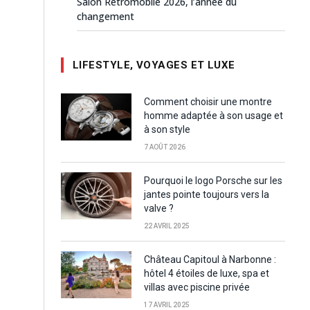
Salon Rétromobile 2026, l’année du
changement
LIFESTYLE, VOYAGES ET LUXE
Comment choisir une montre
homme adaptée à son usage et
à son style
7 AOÛT 2026
Pourquoi le logo Porsche sur les
jantes pointe toujours vers la
valve ?
22 AVRIL 2025
Château Capitoul à Narbonne :
hôtel 4 étoiles de luxe, spa et
villas avec piscine privée
17 AVRIL 2025