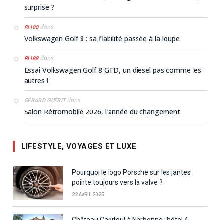
surprise ?
dans
RI188
Volkswagen Golf 8 : sa fiabilité passée à la loupe
dans
RI188
Essai Volkswagen Golf 8 GTD, un diesel pas comme les
autres !
dans
GÉRARD GUÉRIT
Salon Rétromobile 2026, l’année du changement
LIFESTYLE, VOYAGES ET LUXE
Pourquoi le logo Porsche sur les jantes
pointe toujours vers la valve ?
22 AVRIL 2025
Château Capitoul à Narbonne : hôtel 4