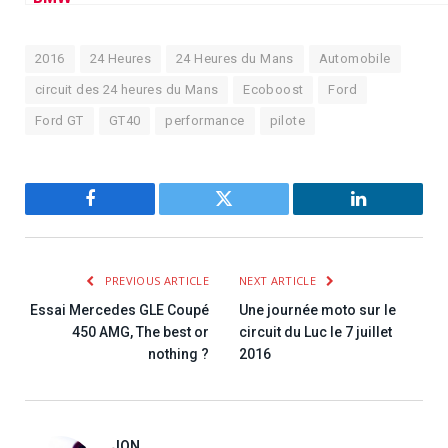
2016
24 Heures
24 Heures du Mans
Automobile
circuit des 24 heures du Mans
Ecoboost
Ford
Ford GT
GT40
performance
pilote
Facebook
Twitter
LinkedIn
PREVIOUS ARTICLE
NEXT ARTICLE
Essai Mercedes GLE Coupé
Une journée moto sur le
450 AMG, The best or
circuit du Luc le 7 juillet
nothing ?
2016
JON