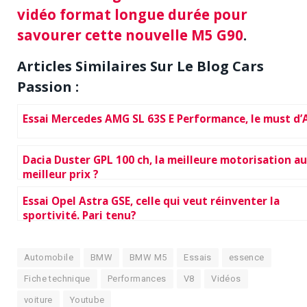
vidéo format longue durée pour
savourer cette nouvelle M5 G90
.
Articles Similaires Sur Le Blog Cars
Passion :
Essai Mercedes AMG SL 63S E Performance, le must d
Dacia Duster GPL 100 ch, la meilleure motorisation au
meilleur prix ?
Essai Opel Astra GSE, celle qui veut réinventer la
sportivité. Pari tenu?
Automobile
BMW
BMW M5
Essais
essence
Fiche technique
Performances
V8
Vidéos
voiture
Youtube