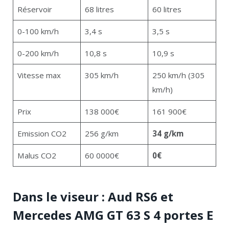
Réservoir
68 litres
60 litres
0-100 km/h
3,4 s
3,5 s
0-200 km/h
10,8 s
10,9 s
Vitesse max
305 km/h
250 km/h (305
km/h)
Prix
138 000€
161 900€
Emission CO2
256 g/km
34 g/km
Malus CO2
60 0000€
0€
Dans le viseur : Aud RS6 et
Mercedes AMG GT 63 S 4 portes E