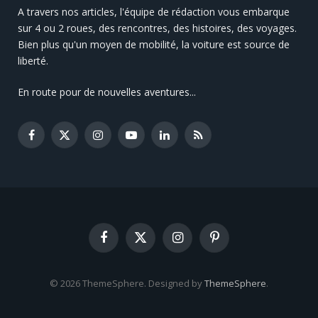
A travers nos articles, l'équipe de rédaction vous embarque
sur 4 ou 2 roues, des rencontres, des histoires, des voyages.
Bien plus qu'un moyen de mobilité, la voiture est source de
liberté.
En route pour de nouvelles aventures...
Facebook
X
Instagram
YouTube
LinkedIn
RSS
(Twitter)
Facebook
X
Instagram
Pinterest
(Twitter)
© 2026 ThemeSphere. Designed by
ThemeSphere
.