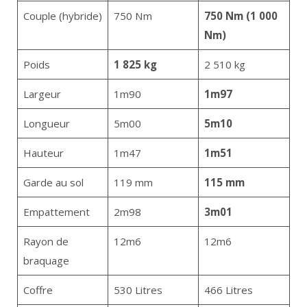
Couple (hybride)
750 Nm
750 Nm (1 000
Nm)
Poids
1 825 kg
2 510 kg
Largeur
1m90
1m97
Longueur
5m00
5m10
Hauteur
1m47
1m51
Garde au sol
119 mm
115 mm
Empattement
2m98
3m01
Rayon de
12m6
12m6
braquage
Coffre
530 Litres
466 Litres