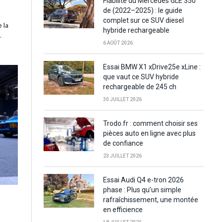
Fiabilité du Mercedes GLE 350
de (2022–2025) : le guide
complet sur ce SUV diesel
 la
hybride rechargeable
…
6 AOÛT 2026
Essai BMW X1 xDrive25e xLine :
que vaut ce SUV hybride
rechargeable de 245 ch
30 JUILLET 2026
Trodo.fr : comment choisir ses
pièces auto en ligne avec plus
de confiance
23 JUILLET 2026
Essai Audi Q4 e-tron 2026
phase : Plus qu’un simple
rafraîchissement, une montée
en efficience