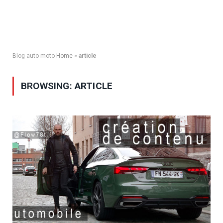
Blog auto-moto
Home
»
article
BROWSING:
ARTICLE