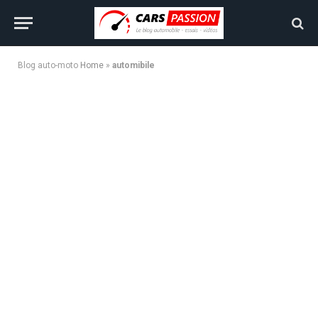
Blog auto-moto
Home
»
automibile