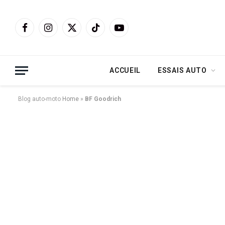
Facebook
Instagram
X
TikTok
YouTube
(Twitter)
ACCUEIL
ESSAIS AUTO
Blog auto-moto
Home
»
BF Goodrich