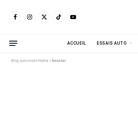
Facebook
Instagram
X
TikTok
YouTube
(Twitter)
ACCUEIL
ESSAIS AUTO
Blog auto-moto
Home
»
boxster