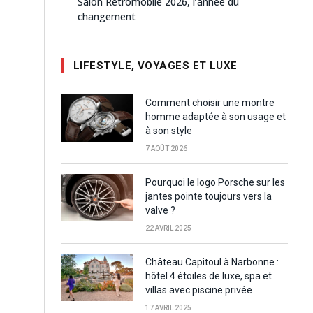
Salon Rétromobile 2026, l’année du
changement
LIFESTYLE, VOYAGES ET LUXE
Comment choisir une montre
homme adaptée à son usage et
à son style
7 AOÛT 2026
Pourquoi le logo Porsche sur les
jantes pointe toujours vers la
valve ?
22 AVRIL 2025
Château Capitoul à Narbonne :
hôtel 4 étoiles de luxe, spa et
villas avec piscine privée
17 AVRIL 2025