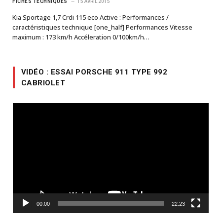
FICHES TECHNIQUES
15 AVRIL 2015
Kia Sportage 1,7 Crdi 115 eco Active : Performances /
caractéristiques technique [one_half] Performances Vitesse
maximum : 173 km/h Accéleration 0/100km/h…
VIDÉO : ESSAI PORSCHE 911 TYPE 992
CABRIOLET
Lecteur
vidéo
00:00
22:23