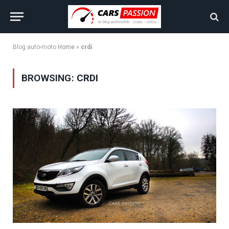
Blog auto-moto
Home
»
crdi
BROWSING:
CRDI