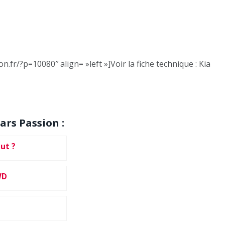
.fr/?p=10080″ align= »left »]Voir la fiche technique : Kia
ars Passion :
out ?
WD