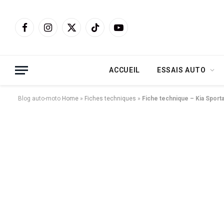
Facebook
Instagram
X
TikTok
YouTube
(Twitter)
ACCUEIL
ESSAIS AUTO
Blog auto-moto
Home
»
Fiches techniques
»
Fiche technique – Kia Sporta