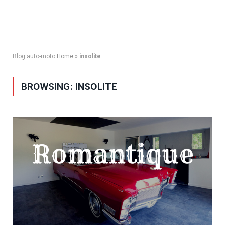
Blog auto-moto
Home
»
insolite
BROWSING:
INSOLITE