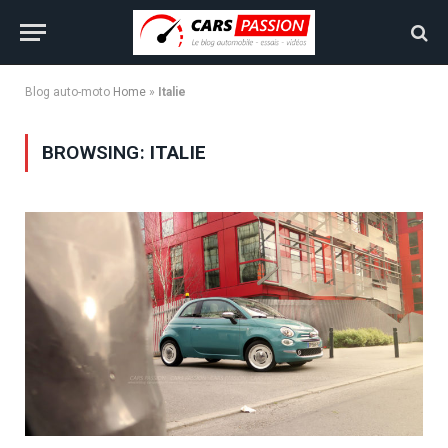
Blog auto-moto
Home
»
Italie
BROWSING:
ITALIE