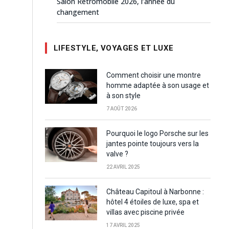
Salon Rétromobile 2026, l’année du
changement
LIFESTYLE, VOYAGES ET LUXE
Comment choisir une montre
homme adaptée à son usage et
à son style
7 AOÛT 2026
Pourquoi le logo Porsche sur les
jantes pointe toujours vers la
valve ?
22 AVRIL 2025
Château Capitoul à Narbonne :
hôtel 4 étoiles de luxe, spa et
villas avec piscine privée
17 AVRIL 2025