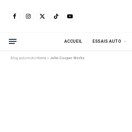
Facebook
Instagram
X
TikTok
YouTube
(Twitter)
ACCUEIL
ESSAIS AUTO
Blog auto-moto
Home
»
John Cooper Works