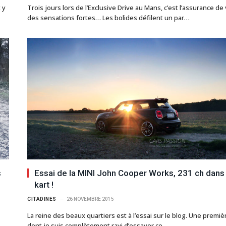
 y
Trois jours lors de l’Exclusive Drive au Mans, c’est l’assurance de 
des sensations fortes… Les bolides défilent un par…
s
Essai de la MINI John Cooper Works, 231 ch dans
kart !
CITADINES
26 NOVEMBRE 2015
La reine des beaux quartiers est à l’essai sur le blog. Une premiè
dont je suis complètement ravi d’essayer ce…