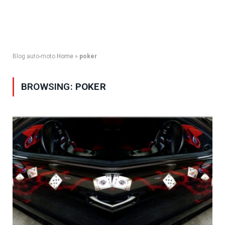
Blog auto-moto
Home
»
poker
BROWSING:
POKER