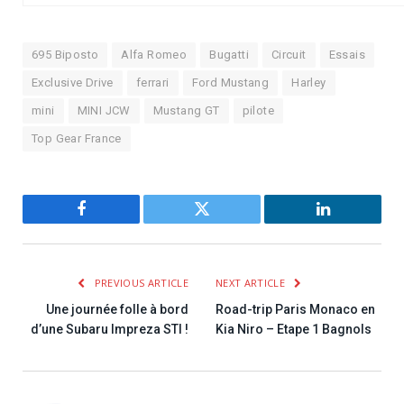
695 Biposto
Alfa Romeo
Bugatti
Circuit
Essais
Exclusive Drive
ferrari
Ford Mustang
Harley
mini
MINI JCW
Mustang GT
pilote
Top Gear France
Facebook
Twitter
LinkedIn
PREVIOUS ARTICLE
NEXT ARTICLE
Une journée folle à bord
Road-trip Paris Monaco en
d’une Subaru Impreza STI !
Kia Niro – Etape 1 Bagnols