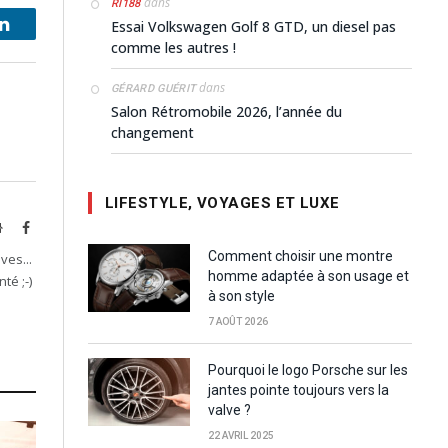
dans
RI188
Essai Volkswagen Golf 8 GTD, un diesel pas
LinkedIn
comme les autres !
dans
GÉRARD GUÉRIT
Salon Rétromobile 2026, l’année du
changement
LIFESTYLE, VOYAGES ET LUXE
Website
Facebook
Comment choisir une montre
ves...
homme adaptée à son usage et
té ;-)
à son style
7 AOÛT 2026
Pourquoi le logo Porsche sur les
jantes pointe toujours vers la
valve ?
22 AVRIL 2025