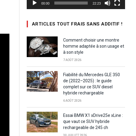
00:00
22:23
ARTICLES TOUT FRAIS SANS ADDITIF !
Comment choisir une montre
homme adaptée à son usage et
à son style
7 AOÛT 2026
Fiabilité du Mercedes GLE 350
de (2022–2025) : le guide
complet sur ce SUV diesel
hybride rechargeable
6 AOÛT 2026
Essai BMW X1 xDrive25e xLine :
que vaut ce SUV hybride
rechargeable de 245 ch
30 JUILLET 2026