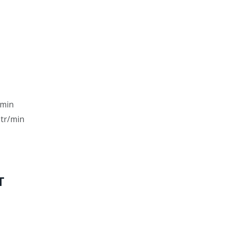
/min
 tr/min
T