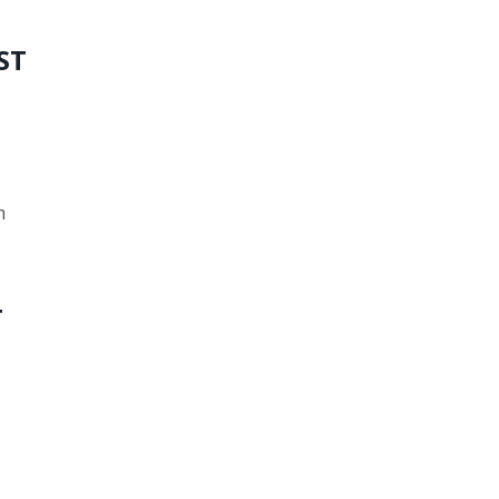
ST
m
T