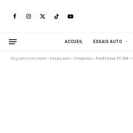
Facebook
Instagram
X
TikTok
YouTube
(Twitter)
ACCUEIL
ESSAIS AUTO
Blog auto-moto
Home
»
Essais auto
»
Compactes
»
Ford Focus ST 250 – F