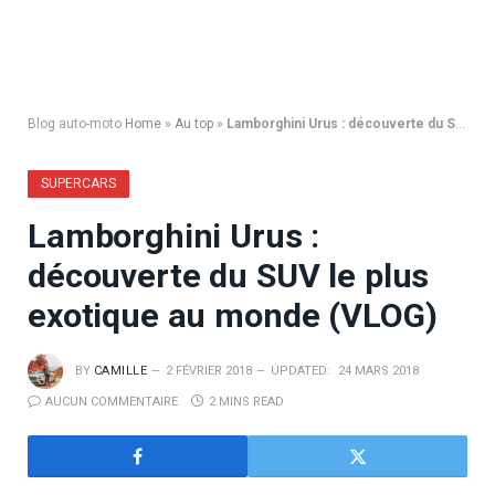
Blog auto-moto
Home
»
Au top
»
Lamborghini Urus : découverte du SUV le plus exotique au monde (VLOG)
SUPERCARS
Lamborghini Urus :
découverte du SUV le plus
exotique au monde (VLOG)
BY
CAMILLE
2 FÉVRIER 2018
UPDATED:
24 MARS 2018
AUCUN COMMENTAIRE
2 MINS READ