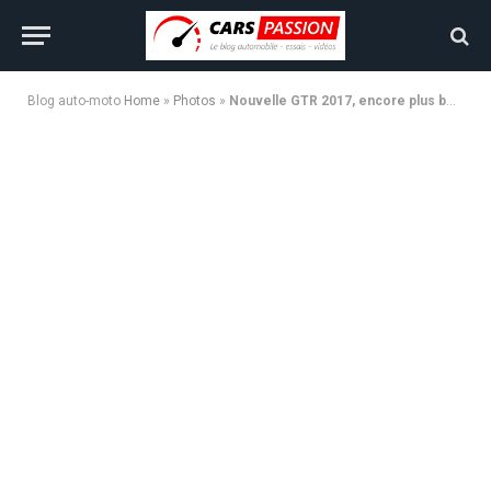
Blog auto-moto
Home
»
Photos
»
Nouvelle GTR 2017, encore plus bestiale et en vidéo !