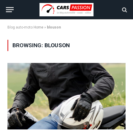
Blog auto-moto
Home
»
blouson
BROWSING:
BLOUSON