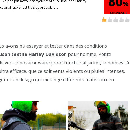
80
rouvé par Jon notre essayeur moto, ce blouson Harley
%
ional jacket est très appréciable...
Efficace !
us avons pu essayer et tester dans des conditions
uson textile Harley-Davidson
pour homme. Petite
le vent innovator waterproof functional jacket, le nom est à
ltra efficace, que ce soit vents violents ou pluies intenses,
éger et un design qui mélange différents matériaux en