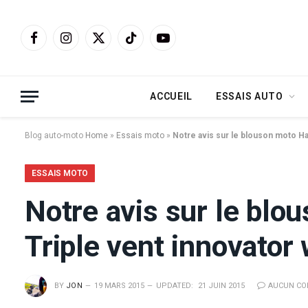
Facebook
Instagram
X
TikTok
YouTube
(Twitter)
ACCUEIL
ESSAIS AUTO
Blog auto-moto
Home
»
Essais moto
»
Notre avis sur le blouson moto Har
ESSAIS MOTO
Notre avis sur le blo
Triple vent innovator 
BY
JON
19 MARS 2015
UPDATED:
21 JUIN 2015
AUCUN CO