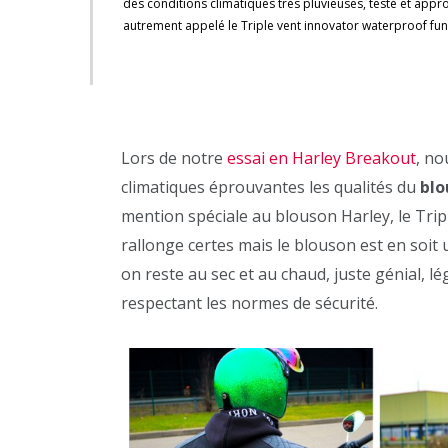
des conditions climatiques très pluvieuses, testé et app
autrement appelé le Triple vent innovator waterproof funct
User Rating:
1
(
9
votes)
Lors de notre
essai en Harley Breakout
, no
climatiques éprouvantes les qualités du
blo
mention spéciale au blouson Harley, le Trip
rallonge certes mais le blouson est en soit u
on reste au sec et au chaud, juste génial, l
respectant les normes de sécurité.