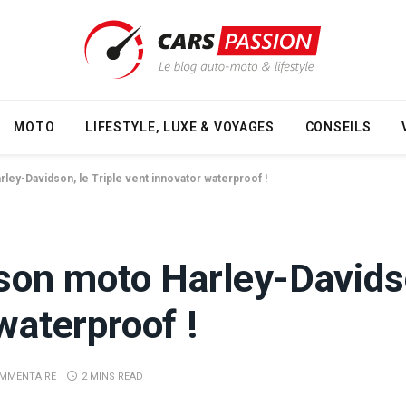
MOTO
LIFESTYLE, LUXE & VOYAGES
CONSEILS
ley-Davidson, le Triple vent innovator waterproof !
uson moto Harley-Davids
waterproof !
MMENTAIRE
2 MINS READ