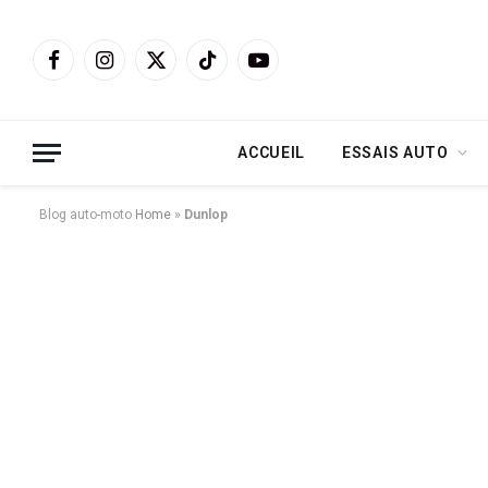
Facebook
Instagram
X
TikTok
YouTube
(Twitter)
ACCUEIL
ESSAIS AUTO
Blog auto-moto
Home
»
Dunlop