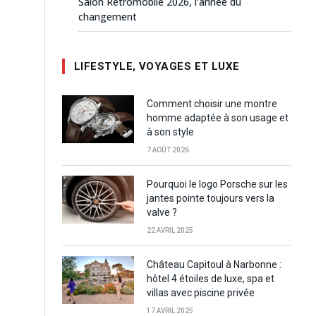
Salon Rétromobile 2026, l’année du
changement
LIFESTYLE, VOYAGES ET LUXE
Comment choisir une montre
homme adaptée à son usage et
à son style
7 AOÛT 2026
Pourquoi le logo Porsche sur les
jantes pointe toujours vers la
valve ?
22 AVRIL 2025
Château Capitoul à Narbonne :
hôtel 4 étoiles de luxe, spa et
villas avec piscine privée
17 AVRIL 2025