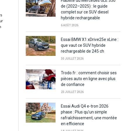
Fiabilité du Mercedes GLE 350
de (2022–2025) : le guide
complet sur ce SUV diesel
rs
hybride rechargeable
ur
6 AOÛT 2026
n
Essai BMW X1 xDrive25e xLine :
que vaut ce SUV hybride
rechargeable de 245 ch
30 JUILLET 2026
Trodo.fr : comment choisir ses
pièces auto en ligne avec plus
de confiance
23 JUILLET 2026
Essai Audi Q4 e-tron 2026
phase : Plus qu’un simple
rafraîchissement, une montée
en efficience